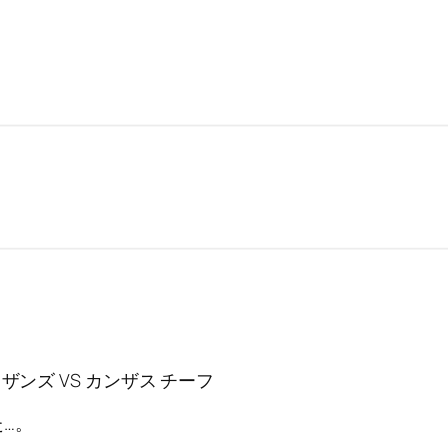
ンズ VS カンザス チーフ
…。