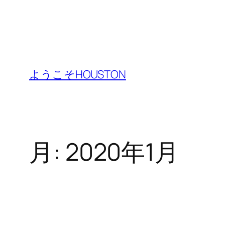
内
容
ようこそHOUSTON
を
ス
キ
ッ
月:
2020年1月
プ