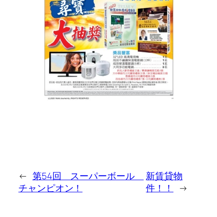
←
第54回 スーパーボール
新賃貸物
チャンピオン！
件！！
→