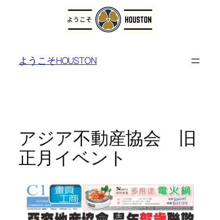
内
容
ようこそHOUSTON
を
ス
キ
ッ
プ
アジア不動産協会 旧
正月イベント