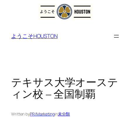
内
容
ようこそHOUSTON
を
ス
キ
ッ
プ
テキサス大学オーステ
ィン校 – 全国制覇
Written by
PR/Marketing
in
未分類