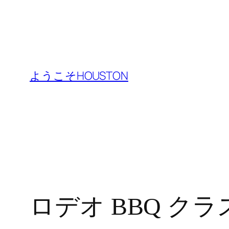
内
容
ようこそHOUSTON
を
ス
キ
ッ
プ
ロデオ BBQ クラ