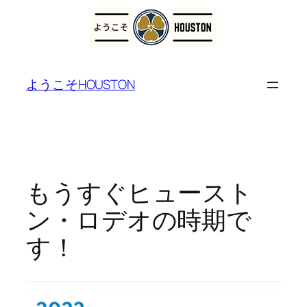
内
容
ようこそHOUSTON
を
ス
キ
ッ
プ
もうすぐヒュースト
ン・ロデオの時期で
す！