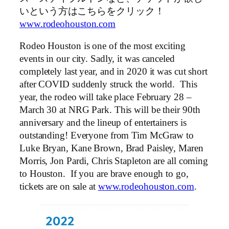
いという方はこちらをクリック！
www.rodeohouston.com
Rodeo Houston is one of the most exciting
events in our city. Sadly, it was canceled
completely last year, and in 2020 it was cut short
after COVID suddenly struck the world. This
year, the rodeo will take place February 28 –
March 30 at NRG Park. This will be their 90th
anniversary and the lineup of entertainers is
outstanding! Everyone from Tim McGraw to
Luke Bryan, Kane Brown, Brad Paisley, Maren
Morris, Jon Pardi, Chris Stapleton are all coming
to Houston. If you are brave enough to go,
tickets are on sale at
www.rodeohouston.com
.