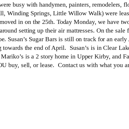
ere busy with handymen, painters, remodelers, floo
ill, Winding Springs, Little Willow Walk) were leas
 moved in on the 25th. Today Monday, we have tw
round setting up their air mattresses. On the sale
e. Susan’s Sugar Bars is still on track for an earl
g towards the end of April. Susan’s is in Clear Lak
 Mariko’s is a 2 story home in Upper Kirby, and F
OU buy, sell, or lease. Contact us with what you ar