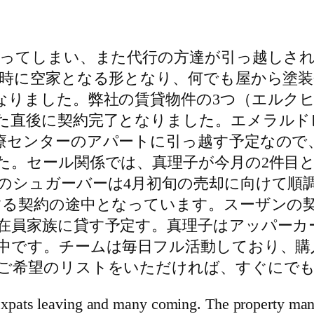
帰ってしまい、また代行の方達が引っ越しさ
同時に空家となる形となり、何でも屋から塗
なりました。弊社の賃貸物件の3つ（エルク
た直後に契約完了となりました。エメラルド
療センターのアパートに引っ越す予定なので
た。セール関係では、真理子が今月の2件目
のシュガーバーは4月初旬の売却に向けて順
する契約の途中となっています。スーザンの
在員家族に貸す予定す。真理子はアッパーカ
中です。チームは毎日フル活動しており、購
ご希望のリストをいただければ、すぐにで
xpats leaving and many coming. The property mana