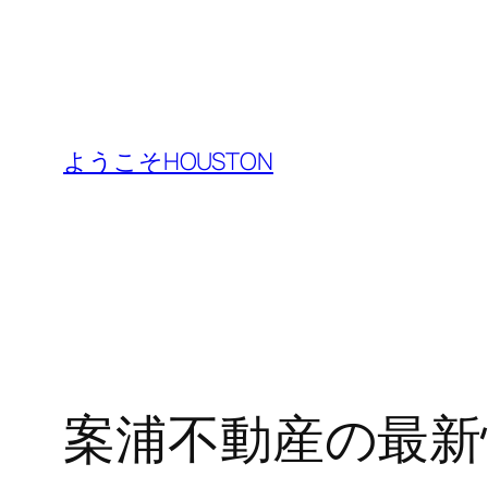
内
容
ようこそHOUSTON
を
ス
キ
ッ
プ
案浦不動産の最新