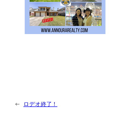
←
ロデオ終了！