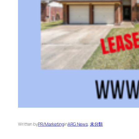
Written by
PR/Marketing
in
ARG News
, 
未分類