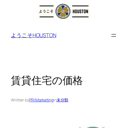
内
容
ようこそHOUSTON
を
ス
キ
ッ
プ
賃貸住宅の価格
Written by
PR/Marketing
in
未分類