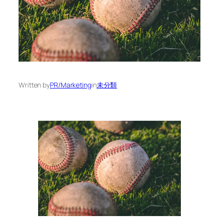
Written by
PR/Marketing
in
未分類