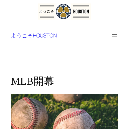
内
容
ようこそHOUSTON
を
ス
キ
ッ
プ
MLB開幕