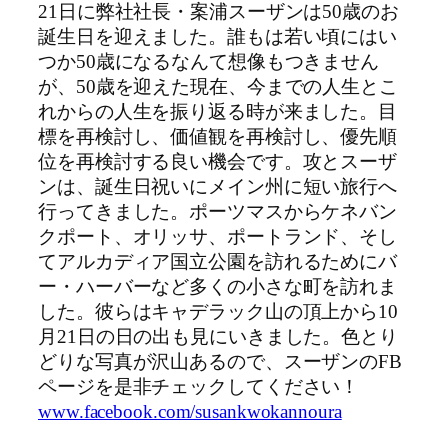
21日に弊社社長・案浦スーザンは50歳のお
誕生日を迎えました。誰もは若い頃にはい
つか50歳になるなんて想像もつきません
が、50歳を迎えた現在、今までの人生とこ
れからの人生を振り返る時が来ました。目
標を再検討し、価値観を再検討し、優先順
位を再検討する良い機会です。攻とスーザ
ンは、誕生日祝いにメイン州に短い旅行へ
行ってきました。ポーツマスからケネバン
クポート、オリッサ、ポートランド、そし
てアルカディア国立公園を訪れるためにバ
ー・ハーバーなど多くの小さな町を訪れま
した。彼らはキャデラック山の頂上から10
月21日の日の出も見にいきました。色とり
どりな写真が沢山あるので、スーザンのFB
ページを是非チェックしてください！
www.facebook.com/susankwokannoura