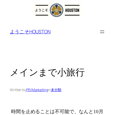
内
容
ようこそHOUSTON
を
ス
キ
ッ
プ
メインまで小旅行
Written by
PR/Marketing
in
未分類
時間を止めることは不可能で、なんと10月