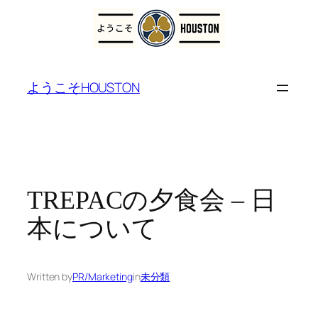
内
容
ようこそHOUSTON
を
ス
キ
ッ
プ
TREPACの夕食会 – 日
本について
Written by
PR/Marketing
in
未分類