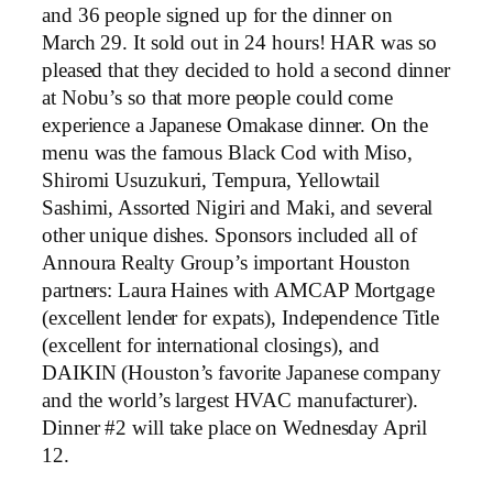
and 36 people signed up for the dinner on
March 29. It sold out in 24 hours! HAR was so
pleased that they decided to hold a second dinner
at Nobu’s so that more people could come
experience a Japanese Omakase dinner. On the
menu was the famous Black Cod with Miso,
Shiromi Usuzukuri, Tempura, Yellowtail
Sashimi, Assorted Nigiri and Maki, and several
other unique dishes. Sponsors included all of
Annoura Realty Group’s important Houston
partners: Laura Haines with AMCAP Mortgage
(excellent lender for expats), Independence Title
(excellent for international closings), and
DAIKIN (Houston’s favorite Japanese company
and the world’s largest HVAC manufacturer).
Dinner #2 will take place on Wednesday April
12.