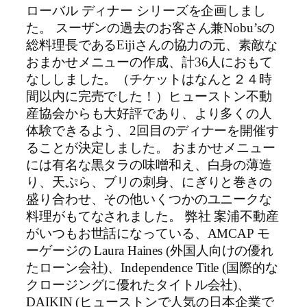
ローバル ディナー シリーズを企画しまし
た。 スーザンの過去のお客さん兼Nobu’sの
総料理長であるEijiさんの協力の元、素敵な
おまかせメニューの作成、計36人におもて
なししました。（チケットはなんと２４時
間以内に完売でした！）ヒューストン不動
産協会からも大好評であり、より多くの人
体験できるよう、2回目のディナーを開催す
ることが決定しました。 おまかせメニュー
には有名な黒タラの味噌和え、白身の薄造
り、天ぷら、ブリの刺身、にぎりと巻きの
盛り合わせ、その他いくつかのユニークな
料理がもてなされました。 弊社 案浦不動産
がいつもお世話になっている、AMCAP モ
ーゲージの Laura Haines (外国人向けの優れ
たローン会社)、Independence Title (国際的な
クロージングに優れたタイトル会社)、
DAIKIN (ヒューストンで人気の日本企業で