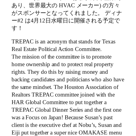
あり、世界最大の HVAC メーカー) の方々
がスポンサーとなってくれました。 ディナ
ー#2 は4月12日水曜日に開催される予定で
す！
TREPAC is an acronym that stands for Texas
Real Estate Political Action Committee.
The mission of the committee is to promote
home ownership and to protect real property
rights. They do this by raising money and
backing candidates and politicians who also have
the same mindset. The Houston Association of
Realtors TREPAC committee joined with the
HAR Global Committee to put together a
TREPAC Global Dinner Series and the first one
was a Focus on Japan! Because Susan’s past
client is the executive chef at Nobu’s, Susan and
Eiji put together a super nice OMAKASE menu