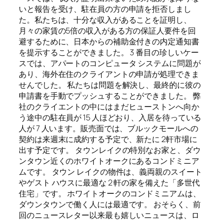
いと報告を受け、駐在員の方の申請を拒否しまし
た。私たちは、十分な収入があることを証明し、
月々の家賃の5倍の収入がある方の保証人要件を回
避するために、日本からの補助金付きの内定通知書
を提示することができました。 3 番目の珍しいケー
スでは、アパートのコンピュータ システムに問題が
あり、海外在住のクライアントの申請が処理できま
せんでした。 私たちは問題を解決し、最終的に彼の
申請書を手動でプッシュすることができました。 弊
社のクライエントの中にはまだヒューストンへ向か
う途中の駐在員が 15 人ほどおり、入居を待っている
人が 7 人います。販売面では、ブルックモールへの
契約は来週末に成約する予定で、新たに 2軒市場に
出す予定です。 タウンレイクの特別なお家と、ダウ
ンタウン近くのホワイトオークにあるコンドミニア
ムです。 タウン レイクの物件は、義両親のスイート
やゲスト ハウスに最適な 2 軒の家を備えた「多世代
住宅」です。 ホワイトオークのコンドミニアムは、
ダウンタウンで働く人には最適です。 おそらく、前
回のニュースレター以来最も嬉しいニュースは、ロ