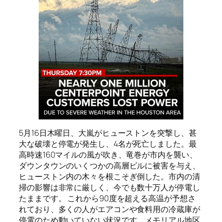
5月16日木曜日、大嵐がヒューストンを突撃し、甚
大な破壊と停電が発生し、4名が死亡しました。最
高時速160マイルの風が吹き、竜巻が市内を襲い、
ダウンタウンのいくつかの高層ビルに被害を与え、
ヒューストン内の木々を根こそぎ倒した。市内の清
掃の影響は非常に厳しく、今でも数十万人が停電し
たままです。 これから90度を超える高温が予想さ
れており、多くの人がエアコンや食料用の冷蔵庫が
停電のため動いていない状況です。メモリアル地区