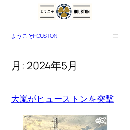
内
容
ようこそHOUSTON
を
ス
キ
ッ
月:
2024年5月
プ
大嵐がヒューストンを突撃