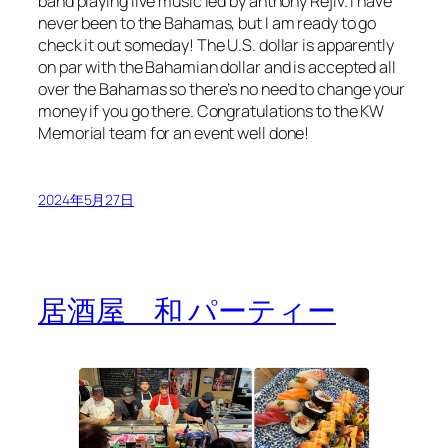
band playing live music led by anthony Rejiv. I have
never been to the Bahamas, but I am ready to go
check it out someday! The U.S. dollar is apparently
on par with the Bahamian dollar and is accepted all
over the Bahamas so there’s no need to change your
money if you go there. Congratulations to the KW
Memorial team for an event well done!
2024年5月27日
居酒屋 和 パーティー