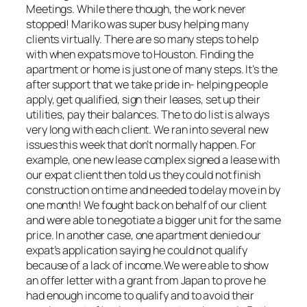
Meetings. While there though, the work never
stopped! Mariko was super busy helping many
clients virtually. There are so many steps to help
with when expats move to Houston. Finding the
apartment or home is just one of many steps. It’s the
after support that we take pride in- helping people
apply, get qualified, sign their leases, set up their
utilities, pay their balances. The to do list is always
very long with each client. We ran into several new
issues this week that don’t normally happen. For
example, one new lease complex signed a lease with
our expat client then told us they could not finish
construction on time and needed to delay move in by
one month! We fought back on behalf of our client
and were able to negotiate a bigger unit for the same
price. In another case, one apartment denied our
expat’s application saying he could not qualify
because of a lack of income.We were able to show
an offer letter with a grant from Japan to prove he
had enough income to qualify and to avoid their