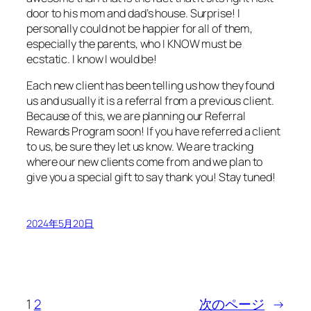
door to his mom and dad’s house. Surprise! I
personally could not be happier for all of them,
especially the parents, who I KNOW must be
ecstatic. I know I would be!
Each new client has been telling us how they found
us and usually it is a referral from a previous client.
Because of this, we are planning our Referral
Rewards Program soon! If you have referred a client
to us, be sure they let us know. We are tracking
where our new clients come from and we plan to
give you a special gift to say thank you! Stay tuned!
2024年5月20日
1
2
次のページ
→