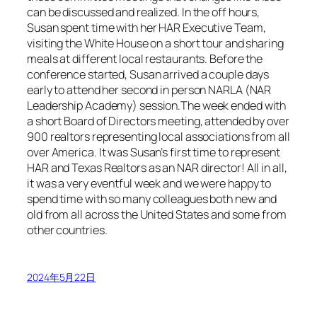
can be discussed and realized. In the off hours,
Susan spent time with her HAR Executive Team,
visiting the White House on a short tour and sharing
meals at different local restaurants. Before the
conference started, Susan arrived a couple days
early to attend her second in person NARLA (NAR
Leadership Academy) session.The week ended with
a short Board of Directors meeting, attended by over
900 realtors representing local associations from all
over America. It was Susan’s first time to represent
HAR and Texas Realtors as an NAR director! All in all,
it was a very eventful week and we were happy to
spend time with so many colleagues both new and
old from all across the United States and some from
other countries.
2024年5月22日