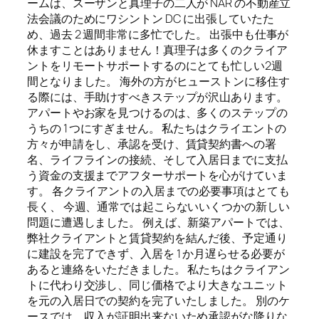
ームは、スーザンと真理子の二人が NAR の不動産立
法会議のためにワシントン DC に出張していたた
め、過去 2 週間非常に多忙でした。 出張中も仕事が
休ますことはありません！真理子は多くのクライア
ントをリモートサポートするのにとても忙しい2週
間となりました。 海外の方がヒューストンに移住す
る際には、手助けすべきステップが沢山あります。
アパートやお家を見つけるのは、多くのステップの
うちの 1 つにすぎません。 私たちはクライエントの
方々が申請をし、承認を受け、賃貸契約書への署
名、ライフラインの接続、そして入居日までに支払
う資金の支援までアフターサポートを心がけていま
す。 各クライアントの入居までの必要事項はとても
長く、 今週、通常では起こらないいくつかの新しい
問題に遭遇しました。 例えば、新築アパートでは、
弊社クライアントと賃貸契約を結んだ後、予定通り
に建設を完了できず、入居を 1 か月遅らせる必要が
あると連絡をいただきました。 私たちはクライアン
トに代わり交渉し、同じ価格でより大きなユニット
を元の入居日での契約を完了いたしました。 別のケ
ースでは、収入が証明出来ないため承認がな降りな