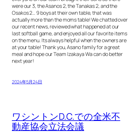
were our 3, the Asanos 2, the Tanakas 2, and the
Osakos 2… 9 boys at their own table, that was
actually more than the moms table! We chatted over
our recent news, reviewed what happened at our
last softball game, and enjoyed all our favorite items
on the menu. Its always helpful when the owners are
at your table! Thank you, Asano family for a great
meal and hope our Team Izakaya Wa can do better
next year!
2024年5月24日
ワシントンD.C.での全米不
動産協会立法会議