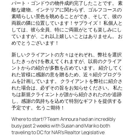
バート・ゴンドウの物件成約完了したことです。 素
敵な建物、インテリアに関わらず、ゴルフコースの
素晴らしい景色を眺めることができ、そして、彼の
両親の隣に位置しています！サプライズ！ 私個人と
しては、彼ら全員、特にご両親がとても楽しみにし
ていますが、これ以上嬉しいことはありません。 お
めでとうございます！
新しいクライアントの方々はそれぞれ、弊社を選択
したきっかけを教えてくれますが、以前のクライア
ントからの紹介が多数を占めています。 紹介してく
れた皆様に感謝の意を贈るため、近々紹介プログラ
ムを計画しています。 クライアントを弊社に紹介さ
れた場合は、必ずその旨をお知らせください。 私た
ちは新規クライエントが誰から紹介されたのか追跡
し、感謝の気持ちを込めて特別なギフトを提供する
予定です。 乞うご期待！
Where to start!? Team Annoura had an incredibly
busy past 2 weeks with Susan and Mariko both
traveling to DC for NAR’s Realtor Legislative