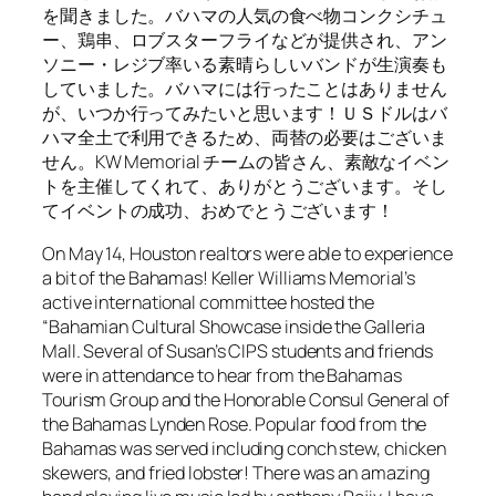
を聞きました。バハマの人気の食べ物コンクシチュ
ー、鶏串、ロブスターフライなどが提供され、アン
ソニー・レジブ率いる素晴らしいバンドが生演奏も
していました。バハマには行ったことはありません
が、いつか行ってみたいと思います！ＵＳドルはバ
ハマ全土で利用できるため、両替の必要はございま
せん。KW Memorial チームの皆さん、素敵なイベン
トを主催してくれて、ありがとうございます。そし
てイベントの成功、おめでとうございます！
On May 14, Houston realtors were able to experience
a bit of the Bahamas! Keller Williams Memorial’s
active international committee hosted the
“Bahamian Cultural Showcase inside the Galleria
Mall. Several of Susan’s CIPS students and friends
were in attendance to hear from the Bahamas
Tourism Group and the Honorable Consul General of
the Bahamas Lynden Rose. Popular food from the
Bahamas was served including conch stew, chicken
skewers, and fried lobster! There was an amazing