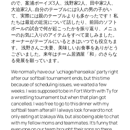
ので、案浦ボーイズ3人、浅野家2人、田中家2人、
大迫家2人…自分のテーブルには9人の男の子がい
て、実際には親のテーブルよりも多かったです！ 私
たちは最近の近況について話したり、前回のソフト
ボールの試合で何が起こったかを振り返り、メニュ
ーのお気に入りのアイテムをすべて楽しみました。
オーナーがテーブルにいるときはいつでも役立ちま
す。 浅野さんご夫妻、美味しいお食事をありがとう
ございました。来年はチーム居酒屋「和」のさらな
る発展を願っています。
We normally have our ‘uchiage/hanseikai’ party right
after our softball tournament ends, but this time
because of scheduling issues, we waited a few
weeks. I was supposed to be in Fort Worth with Ty for
a wrestling tournament but when that plan got
cancelled, I was free to go to this dinner with my
softball team afterall! I always look forward to not
only eating at Izakaya Wa, but also being able to chat
with my fellow moms and teammates. It’s funny that
everyone on our team brought their sons so there