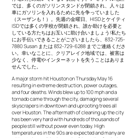
では、多くのガソリンスタンドが閉鎖され、人々は
車にガソリンを入れるために先を争っていました
（スーザンも！）。先週の金曜日、HISDとケイティ
ISDでは多くの学校が閉鎖され、誰か助けを必要と
している方たちはお互いに助け合いましょう!私たち
にお手伝いできることがございましたら、832-725-
7880 Susan または 832-729-6288 までご連絡くださ
い。幸いなことに、クリアレイク地域では、被害は
少なく、停電やインターネットを失うことはありま
せんでした。
A major storm hit Houston on Thursday May 16
resulting in extreme destruction, power outages,
and four deaths. Winds blew up to 100 mph and a
tornado came through the city, damaging several
skyscrapers in downtown and uprooting trees all
over Houston. The aftermath of cleaning up the city
has been very hard with hundreds of thousands of
people still without power even today. High
temperatures in the 90s are expected and many are