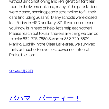
without air conditioning and refrigeration for their
food. In the Memorial area, many of the gas stations
were closed, sending people scrambling to fill their
cars (including Susan!). Many schools were closed
last Friday in HISD and Katy ISD. If you or someone
you know is in need of help, let’s help each other!
Please reach out to us if there is anything we can do
to help: 832-725-7880 Susan or 832-729-8829
Mariko. Luckily in the Clear Lake area, we survived
fairly untouched- never lost power nor internet.
Praise the Lord!
2024年5月29日
バハマ パーティー！