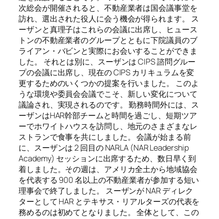
次総会が開催されると、不動産業者は国会議事堂を
訪れ、選出された役人に会う機会が得られます。 ス
ーザンと真理子はこれらの会議に出席し、ヒュース
トンの不動産業者のグループとともに下院議員のブ
ライアン・バビンと実際にお会いすることができま
した。 それとは別に、スーザンは CIPS 諮問グルー
プの会議に出席し、現在の CIPS カリキュラムを変
更するためのいくつかの提案を行いました。 このよ
うな環境や委員会会議でこそ、新しい変化について
議論され、実現されるのです。 勤務時間外には、ス
ーザンはHAR幹部チームと時間を過ごし、短期ツア
ーでホワイトハウスを訪問し、地元のさまざまなレ
ストランで食事を共にしました。 会議が始まる前
に、スーザンは 2 回目の NARLA (NAR Leadership
Academy) セッションに出席するため、数日早く到
着しました。その週は、アメリカ全土から地域協会
を代表する 900 名以上の不動産業者が参加する短い
理事会で終了しました。 スーザンが NAR ディレク
ターとして HAR とテキサス・リアルターズの代表を
務めるのは初めてとなりました。 全体として、この