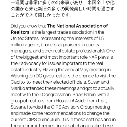
一週間は非常に多くの出来事があり、米国全土や他
の国から来た新旧の多くの同僚楽しい時間を過ごす
ことができて嬉しかったです。
Did you know that
The National Association of
Realtors
is the largest trade association in the
United States, representing the interests of 1.5
million agents, brokers, appraisers, property
managers, and other real estate professionals? One
of the biggest and most important role NAR plays is
their advocacy for issues important to the real
estate industry. Having the annual May meeting in
Washington DC gives realtors the chance to visit the
Capitol to meet their elected officials. Susan and
Mariko attended these meetings and got to actually
meet with their Congressman, Brian Babin, with a
group of realtors from Houston! Aside from that,
Susan attended the CIPS Advisory Group meeting
and made some recommendations to change the
current CIPS curriculum. It is in these settings and in
these committee meetings that changes like these