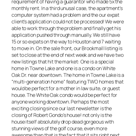
requirement of having a guarantor who made 5x the
monthly rent. In a third unusal case, the apartment’s
computer system had a problem and the our expat
client’s application could not be processed! We were
able to work through the problem and finally get his
application pushed through manually. We still have
15 or so expats on the way to Houston and 7 waiting
to move in. On the sale front, our Brookmall listing is
set to close at the end of next week and we have two
new listings that hit the market: One is a special
home in Towne Lake and one is a condo on White
Oak Dr. near downtown. The home in Towne Lake is a
“multi-generation home” featuring TWO homes that
would be perfect for a mother in law suite, or guest
house. The White Oak condo would be perfect for
anyone working downtown. Perhaps the most
exciting closing since our last newsletter is the
closing of Robert Gondo’s house! not only is the
house itself absolutely drop dead gorgeous with
stunning views of the golf course, even more
awesome than that is the fact that it sits right next