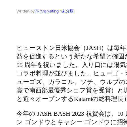
Written by
PR/Marketing
in
未分類
ヒューストン日米協会（JASH）は
益を促進するという新たな希望と確固た
55 周年を祝いました。入り口には
コラボ料理が並びました。ヒューゴ・
ューゴズ、カラコル、ソチ、ウルブの
賞で南西部最優秀シェフ賞を受賞）と堀内
と近々オープンするKatamiの総料理長
今年の JASH BASH 2023 祝賀会は
ン ゴンドウとキャシー ゴンドウに