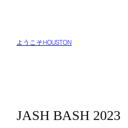
内
容
ようこそHOUSTON
を
ス
キ
ッ
プ
JASH BASH 2023