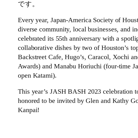
です。
Every year, Japan-America Society of Hous
diverse community, local businesses, and i
celebrated its 55th anniversary with a spot
collaborative dishes by two of Houston’s to
Backstreet Cafe, Hugo’s, Caracol, Xochi a
Awards) and Manabu Horiuchi (four-time J
open Katami).
This year’s JASH BASH 2023 celebration
honored to be invited by Glen and Kathy G
Kanpai!