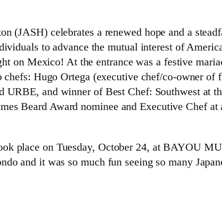
ton (JASH) celebrates a renewed hope and a stead
ndividuals to advance the mutual interest of Amer
light on Mexico! At the entrance was a festive mar
p chefs: Hugo Ortega (executive chef/co-owner of f
nd URBE, and winner of Best Chef: Southwest at t
ames Beard Award nominee and Executive Chef at 
 took place on Tuesday, October 24, at BAYOU 
ondo and it was so much fun seeing so many Japan