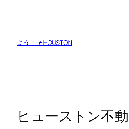
内
容
ようこそHOUSTON
を
ス
キ
ッ
プ
ヒューストン不動