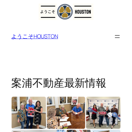
内
容
ようこそHOUSTON
を
ス
キ
ッ
プ
案浦不動産最新情報