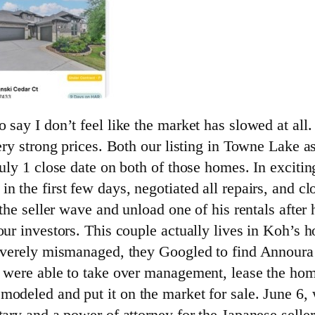
say I don’t feel like the market has slowed at all. 
ery strong prices. Both our listing in Towne Lake as
July 1 close date on both of those homes. In excitin
n the first few days, negotiated all repairs, and c
 the seller wave and unload one of his rentals after
 our investors. This couple actually lives in Koh’s
 severely mismanaged, they Googled to find Annour
 were able to take over management, lease the home
modeled and put it on the market for sale. June 6, 
tary and a power of attorney for the Japanese selle