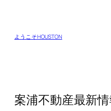
内
容
ようこそHOUSTON
を
ス
キ
ッ
プ
案浦不動産最新情