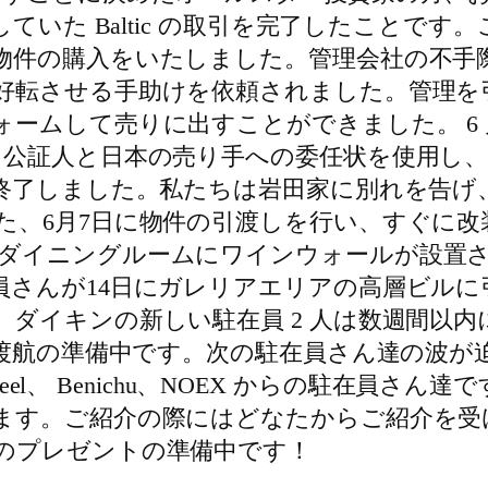
していた Baltic の取引を完了したことで
件の購入をいたしました。管理会社の不手際があ
好転させる手助けを依頼されました。管理を
ームして売りに出すことができました。 6 月
ン公証人と日本の売り手への委任状を使用し、
終了しました。私たちは岩田家に別れを告げ、
た、6月7日に物件の引渡しを行い、すぐに
ダイニングルームにワインウォールが設置
員さんが14日にガレリアエリアの高層ビルに
ダイキンの新しい駐在員 2 人は数週間以
在渡航の準備中です。次の駐在員さん達の波が
Steel、 Benichu、NOEX からの駐在
ます。ご紹介の際にはどなたからご紹介を受
のプレゼントの準備中です！