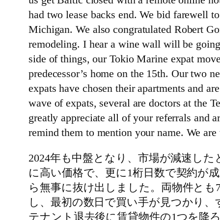
had two lease backs end. We bid farewell to
Michigan. We also congratulated Robert Gon
remodeling. I hear a wine wall will be going
side of things, our Tokio Marine expat move
predecessor’s home on the 15th. Our two ne
expats have chosen their apartments and are
wave of expats, several are doctors at th
greatly appreciate all of your referrals and 
remind them to mention your name. We are wo
2024年も中盤となり、市場が減速し
に高い価格で、更に1桁日数で契約が
ら無事に抜け出しました。両物件とも
し、最初の数日で買い手が見つかり、
テナント退去後に賃貸物件の1つを降ろ