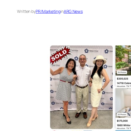
Written by
PR/Marketing
in
ARG News