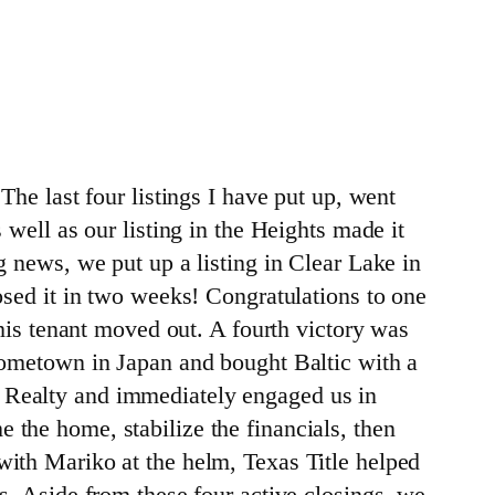
The last four listings I have put up, went
 well as our listing in the Heights made it
g news, we put up a listing in Clear Lake in
losed it in two weeks! Congratulations to one
 his tenant moved out. A fourth victory was
 hometown in Japan and bought Baltic with a
a Realty and immediately engaged us in
 the home, stabilize the financials, then
with Mariko at the helm, Texas Title helped
rs. Aside from these four active closings, we