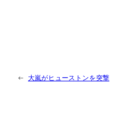
←
大嵐がヒューストンを突撃