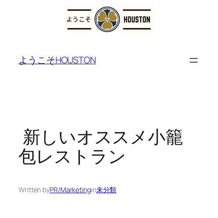
内
容
ようこそHOUSTON
を
ス
キ
ッ
プ
新しいオススメ小籠
包レストラン
Written by
PR/Marketing
in
未分類