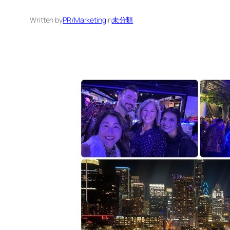
Written by
PR/Marketing
in
未分類