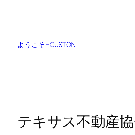
内
容
ようこそHOUSTON
を
ス
キ
ッ
プ
テキサス不動産協会 – W