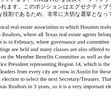
出する選挙が行われます。このポジションはエグゼク
な役割であるため、非常に大切な選挙となっ
local real estate association to which Houston rea
as Realtors, where all Texas real estate agents be
ne is in February, where governance and committee 
ings are held and many classes are also offered to
s on the Member Benefits Committee as well as th
Vice President representing Region 14, which is th
 leaders from every city are now in Austin for thes
lection to select the next Secretary/Treaurer. Tha
s Realtors in 3 years, so it is a very important el