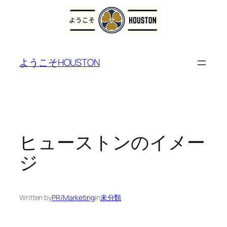
内
容
ようこそHOUSTON
を
ス
キ
ッ
プ
ヒューストンのイメー
ジ
Written by
PR/Marketing
in
未分類