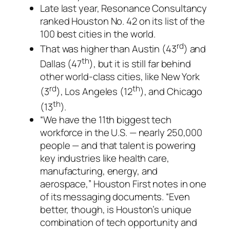
Late last year, Resonance Consultancy
ranked Houston No. 42 on its list of the
100 best cities in the world.
rd
That was higher than Austin (43
) and
th
Dallas (47
), but it is still far behind
other world-class cities, like New York
rd
th
(3
), Los Angeles (12
), and Chicago
th
(13
).
“We have the 11th biggest tech
workforce in the U.S. — nearly 250,000
people — and that talent is powering
key industries like health care,
manufacturing, energy, and
aerospace,” Houston First notes in one
of its messaging documents. “Even
better, though, is Houston’s unique
combination of tech opportunity and