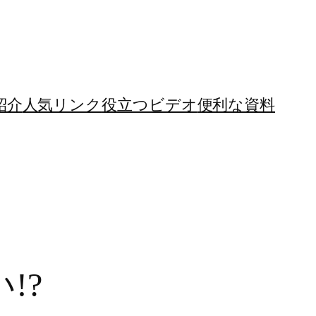
紹介
人気リンク
役立つビデオ
便利な資料
!?