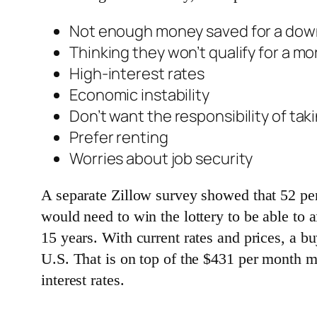
Not enough money saved for a do
Thinking they won’t qualify for a m
High-interest rates
Economic instability
Don’t want the responsibility of ta
Prefer renting
Worries about job security
​​​​​​​A separate Zillow survey showed that 
would need to win the lottery to be able to a
15 years. With current rates and prices, a 
U.S. That is on top of the $431 per month m
interest rates.