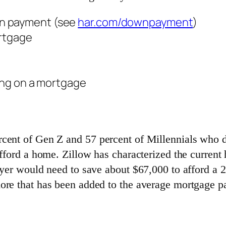
wn payment (see
har.com/downpayment
)
ortgage
king on a mortgage
52 percent of Gen Z and 57 percent of Millennials wh
fford a home. Zillow has characterized the current h
buyer would need to save about $67,000 to afford 
ore that has been added to the average mortgage p