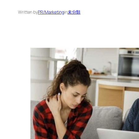
Written by
PR/Marketing
in
未分類