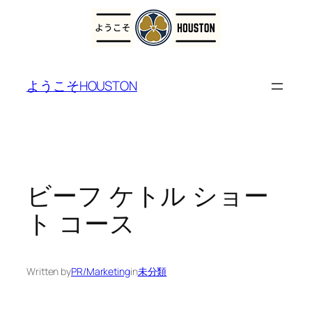
内
容
ようこそHOUSTON
を
ス
キ
ッ
プ
ビーフ ケトル ショー
ト コース
Written by
PR/Marketing
in
未分類