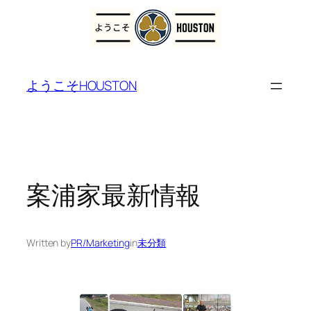
内
容
ようこそHOUSTON
を
ス
キ
ッ
プ
案浦家最新情報
Written by
PR/Marketing
in
未分類