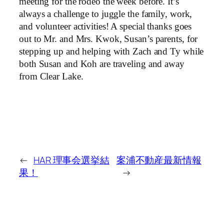
meeting for the rodeo the week before. It’s
always a challenge to juggle the family, work,
and volunteer activities! A special thanks goes
out to Mr. and Mrs. Kwok, Susan’s parents, for
stepping up and helping with Zach and Ty while
both Susan and Koh are traveling and away
from Clear Lake.
←
HAR 理事会選挙結
案浦不動産最新情報
果！
→