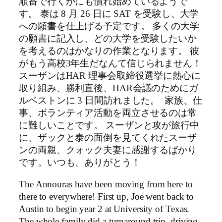
順番で行くかにも慣れ始めているようで
す。 泰は 8 月 26 日に SAT を受験し、大学
への願書を仕上げる予定です。 多くの大学
の願書に記入し、どの大学を受験したいか
を考えるのはかなりの作業となります。 彼
がもう高校3年生だなんて信じられません！
スーザンはHAR 理事会取締役選挙に熱心に
取り組み、勝利直後、HAR会議のためにガ
ルベストンに 3 日間訪れました。 家族、仕
事、ボランティア活動を両立させるのは常
に難しいことです。 スーザンと攻が旅行中
に、ザックと泰の面倒を見てくれたスーザ
ンの両親、クォック夫妻に感謝するばかり
です。いつも、ありがとう！
The Annouras have been moving from here to
there to everywhere! First up, Joe went back to
Austin to begin year 2 at University of Texas.
The whole family did a turnaround trip, driving