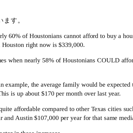
います。
ly 60% of Houstonians cannot afford to buy a house
n Houston right now is $339,000.
times when nearly 58% of Houstonians COULD afford
an example, the average family would be expected 
his is up about $170 per month over last year.
ll quite affordable compared to other Texas cities s
ar and Austin $107,000 per year for that same med