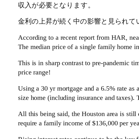
収入が必要となります。
金利の上昇が続く中の影響と見られて
According to a recent report from HAR, near
The median price of a single family home i
This is in sharp contrast to pre-pandemic 
price range!
Using a 30 yr mortgage and a 6.5% rate as 
size home (including insurance and taxes). T
All this being said, the Houston area is sti
require a family income of $136,000 per ye