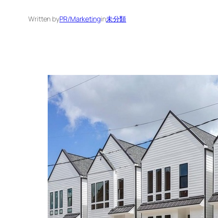
Written by
PR/Marketing
in
未分類