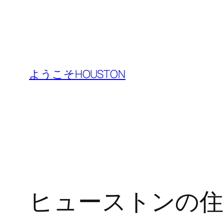
内
容
ようこそHOUSTON
を
ス
キ
ッ
プ
ヒューストンの住