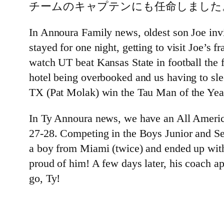
チームのキャプテンにも任命しました
In Annoura Family news, oldest son Joe inv
stayed for one night, getting to visit Joe’s
watch UT beat Kansas State in football the 
hotel being overbooked and us having to sle
TX (Pat Molak) win the Tau Man of the Ye
In Ty Annoura news, we have an All Americ
27-28. Competing in the Boys Junior and Seni
a boy from Miami (twice) and ended up with
proud of him! A few days later, his coach a
go, Ty!