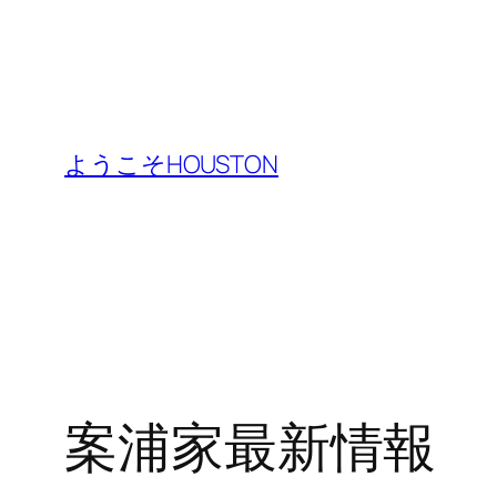
内
容
ようこそHOUSTON
を
ス
キ
ッ
プ
案浦家最新情報