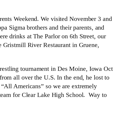
 Parents Weekend. We visited November 3 and
appa Sigma brothers and their parents, and
e drinks at The Parlor on 6th Street, our
e Gristmill River Restaurant in Gruene,
restling tournament in Des Moine, Iowa Oct
om all over the U.S. In the end, he lost to
d “All Americans” so we are extremely
g team for Clear Lake High School. Way to