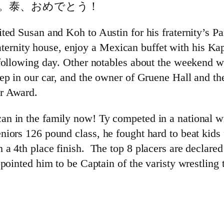
。泰、おめでとう！
ited Susan and Koh to Austin for his fraternity’s
 fraternity house, enjoy a Mexican buffet with his K
following day. Other notables about the weekend wer
ep in our car, and the owner of Gruene Hall and th
ar Award.
an in the family now! Ty competed in a national w
ors 126 pound class, he fought hard to beat kids fr
 a 4th place finish. The top 8 placers are declare
ppointed him to be Captain of the varisty wrestlin