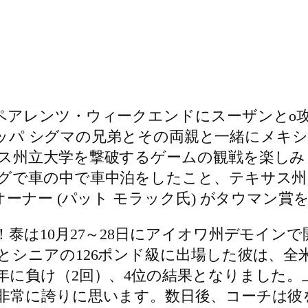
アレンツ・ウィークエンドにスーザンとo攻
し、カッパ シグマの兄弟とその両親と一緒にメ
ス州立大学を撃破するゲームの観戦を楽しみま
グで車の中で車中泊をしたこと、テキサス州
ーナー (パット モラック氏) がタウマン
成！泰は10月27～28日にアイオワ州デモイ
とシニアの126ポンド級に出場した彼は、全
に負け（2回）、4位の結果となりました。上
非常に誇りに思います。数日後、コーチは彼