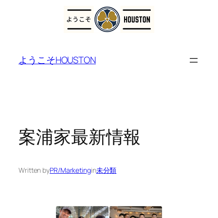
内
容
ようこそHOUSTON
を
ス
キ
ッ
プ
案浦家最新情報
Written by
PR/Marketing
in
未分類