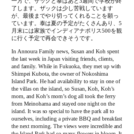
一方で、ザックと泰はあと3週間で学校が終
了します。ザックは少し苦戦しています
が、最後までやり切ってくれることを願っ
ています。泰は夏の予定がたくさんあり、5
月末には家族でインディアナポリス500を観
に行く予定で再会できそうです。
In Annoura Family news, Susan and Koh spent
the last week in Japan visiting friends, clients,
and family. While in Fukuoka, they met up with
Shimpei Kubota, the owner of Nokoshima
Island Park. He had availability to stay in one of
the villas on the island, so Susan, Koh, Koh’s
mom, and Koh’s mom’s dog all took the ferry
from Meinohama and stayed one night on the
island. It was so special to have the park all to
ourselves, including a private BBQ and breakfast
the next morning. The views were incredible and
the Island Park had so many flowers in bloom. It