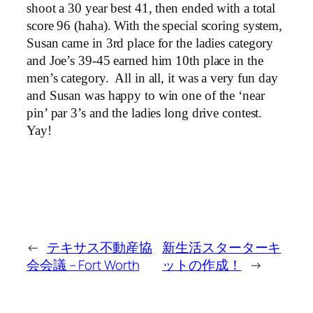
shoot a 30 year best 41, then ended with a total
score 96 (haha). With the special scoring system,
Susan came in 3rd place for the ladies category
and Joe’s 39-45 earned him 10th place in the
men’s category. All in all, it was a very fun day
and Susan was happy to win one of the ‘near
pin’ par 3’s and the ladies long drive contest.
Yay!
←
テキサス不動産協
新生活スターターキ
会会議 – Fort Worth
ットの作成！
→