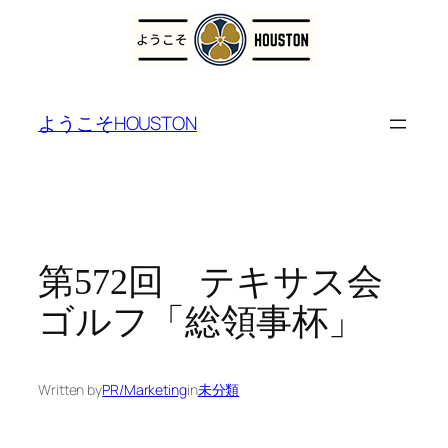
内
容
ようこそHOUSTON
を
ス
キ
ッ
プ
第572回 テキサス会
ゴルフ「総領事杯」
Written by
PR/Marketing
in
未分類